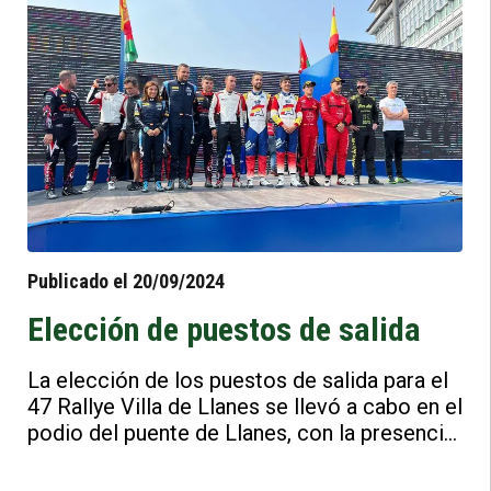
CER). Con este triunfo, los asturianos se
acercan a la cima de la clasificación general,
tras finalizar el periplo norteño del
calendario.
Publicado el 20/09/2024
Elección de puestos de salida
La elección de los puestos de salida para el
47 Rallye Villa de Llanes se llevó a cabo en el
podio del puente de Llanes, con la presencia
de los principales protagonistas de la
competición. En una ceremonia llena de