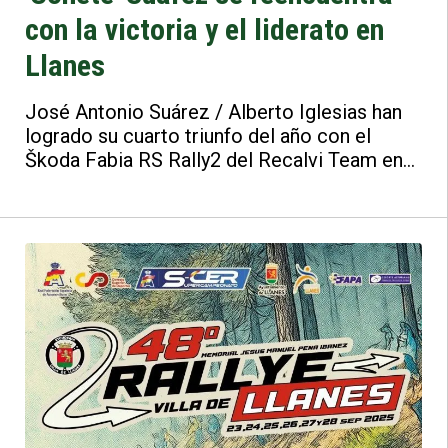
con la victoria y el liderato en
Llanes
José Antonio Suárez / Alberto Iglesias han
logrado su cuarto triunfo del año con el
Škoda Fabia RS Rally2 del Recalvi Team en
el 48 Rallye Villa de Llanes, donde han
sumado pleno de puntos, al anotarse
también su tercer TC Plus, recuperando
automáticamente el liderato del S-CER
(Supercampeonato de España de Rallyes).