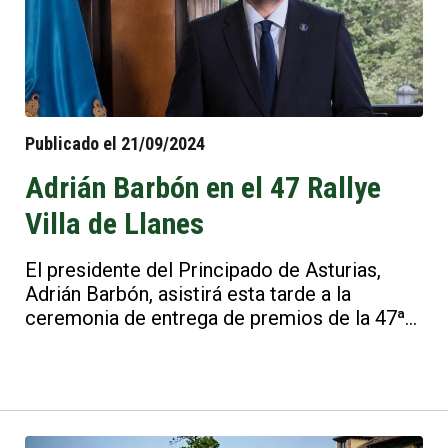
Publicado el 21/09/2024
Adrián Barbón en el 47 Rallye
Villa de Llanes
El presidente del Principado de Asturias,
Adrián Barbón, asistirá esta tarde a la
ceremonia de entrega de premios de la 47ª
edición del Rallye Villa de Llanes. Estará
acompañado por diversas autoridades y
representantes de los patrocinadores del
evento, quienes se unirán a la celebración de
una de las competiciones automovilísticas