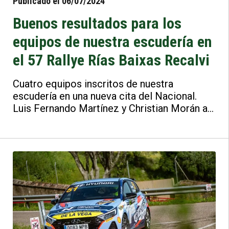
Publicado el 06/07/2024
Buenos resultados para los
equipos de nuestra escudería en
el 57 Rallye Rías Baixas Recalvi
Cuatro equipos inscritos de nuestra
escudería en una nueva cita del Nacional.
Luis Fernando Martínez y Christian Morán a
los mandos del Peugeot 208 Rallye 4
finalizarían en la quinta posición final dentro
de la Peugeot Rally Cup Iberia y cuartos en la
Peugeot España.