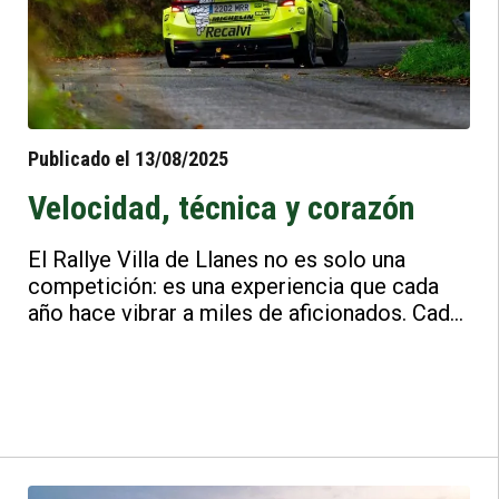
Publicado el 13/08/2025
Velocidad, técnica y corazón
El Rallye Villa de Llanes no es solo una
competición: es una experiencia que cada
año hace vibrar a miles de aficionados. Cada
coche que pasa por los míticos tramos
llaniscos deja su huella, marcando la historia
de una prueba que combina pasión,
espectáculo y tradición deportiva.