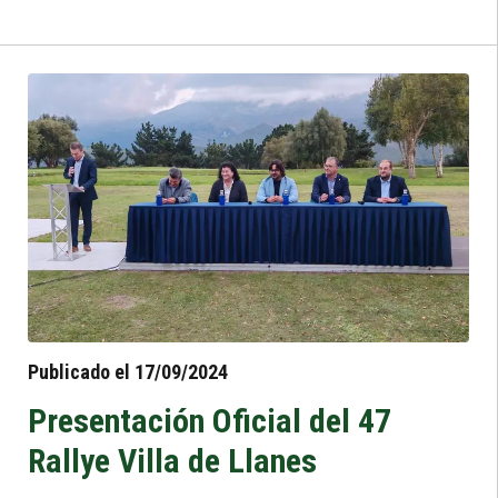
clasificación general. Tras cinco tramos
cronometrados y bajo condiciones
climáticas cambiantes, Ruiloba y Vela
lograron mantenerse en cabeza, superando
por una estrecha diferencia a José Antonio
Suárez y Alberto Iglesias, quienes les siguen
de cerca en la tabla.
Publicado el 17/09/2024
Presentación Oficial del 47
Rallye Villa de Llanes