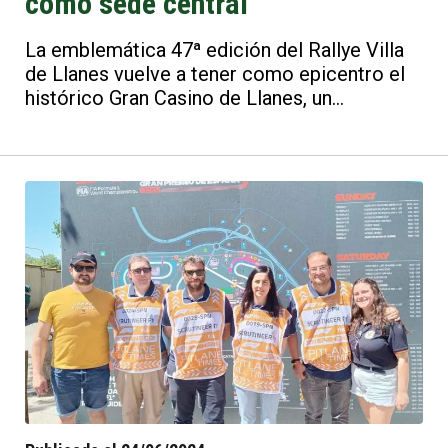
como sede central
La emblemática 47ª edición del Rallye Villa
de Llanes vuelve a tener como epicentro el
histórico Gran Casino de Llanes, un
escenario inmejorable para acoger las
distintas áreas operativas de la competición.