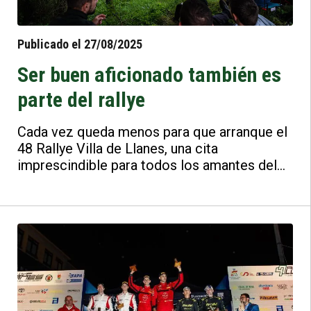
Publicado el 27/08/2025
Ser buen aficionado también es
parte del rallye
Cada vez queda menos para que arranque el
48 Rallye Villa de Llanes, una cita
imprescindible para todos los amantes del
motor. Recuerda que ser un buen aficionado
no solo significa disfrutar del espectáculo,
sino también formar parte de él con respeto
y responsabilidad. Pero nunca olvides lo más
importante, la seguridad es lo primero.