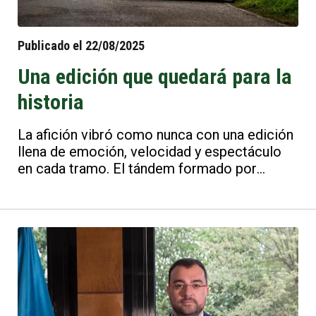
Publicado el 22/08/2025
Una edición que quedará para la
historia
La afición vibró como nunca con una edición
llena de emoción, velocidad y espectáculo
en cada tramo. El tándem formado por
Ruiloba y Vela fue imparable: volaron sobre
el asfalto llanisco y se alzaron con una
victoria memorable, consolidándose como
referentes de la nueva generación de pilotos.