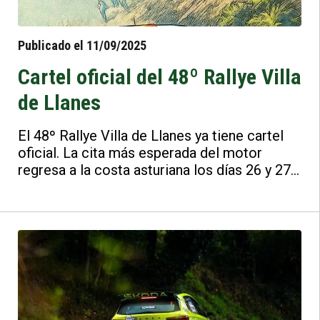
Publicado el 11/09/2025
Cartel oficial del 48º Rallye Villa
de Llanes
El 48º Rallye Villa de Llanes ya tiene cartel
oficial. La cita más esperada del motor
regresa a la costa asturiana los días 26 y 27
de septiembre de 2025, organizada por la
Escudería Villa de Llanes. Esta prestigiosa
prueba forma parte del S-CER,
Supercampeonato de España de Rallyes de
la RFEDA.