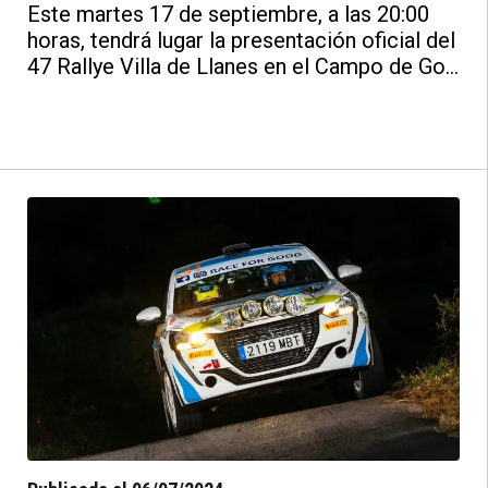
Este martes 17 de septiembre, a las 20:00
horas, tendrá lugar la presentación oficial del
47 Rallye Villa de Llanes en el Campo de Golf
Municipal de Llanes. Durante el evento se
desvelarán los detalles de la prueba, que una
vez más será puntuable para el
Supercampeonato de España de Rallyes,
bajo la supervisión de la Real Federación
Española de Automovilismo.