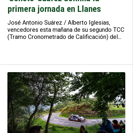
primera jornada en Llanes
José Antonio Suárez / Alberto Iglesias,
vencedores esta mañana de su segundo TCC
(Tramo Cronometrado de Calificación) del
año, han ganado después cada una de las
cinco especiales correspondientes a la
etapa inaugural del 48 Rallye Villa de Llanes,
destacándose al frente de la clasificación
por 29.5 segundos.