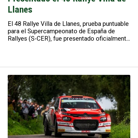
Llanes
El 48 Rallye Villa de Llanes, prueba puntuable
para el Supercampeonato de España de
Rallyes (S-CER), fue presentado oficialmente
en la Casa de Cultura de Llanes en un acto
que contó con la presencia de las máximas
autoridades locales y federativas. El evento
reunió a los principales responsables de la
organización en un ambiente de expectación
ante la inminente celebración de la prueba
asturiana.