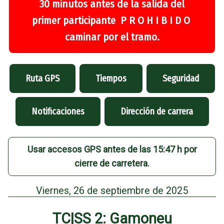
30 minutos antes de la salida del
primer participante P R O H I B I D O
caminar por el tramo.
Ruta GPS
Tiempos
Seguridad
Notificaciones
Dirección de carrera
Usar accesos GPS antes de las 15:47 h por
cierre de carretera.
Viernes, 26 de septiembre de 2025
TC|SS 2: Gamoneu