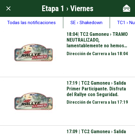
Etapa 1 › Viernes
Todas las notificaciones
SE › Shakedown
TC1 › Nu
18:04| TC2 Gamoneu › TRAMO
NEUTRALIZADO,
lamentablemente no hemos
podido apartar el coche
Dirección de Carrera a las 18:04
averiado de manera rápida. Los
participantes pasarán por el
tramo. Colabora con nosotros.
Gracias.
17:19 | TC2 Gamoneu › Salida
Primer Participante. Disfruta
del Rallye con Seguridad.
Dirección de Carrera a las 17:19
17:09 | TC2 Gamoneu › Salida