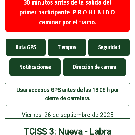
30 minutos antes de la salida del
primer participante P R O H I B I D O
caminar por el tramo.
Ruta GPS
Tiempos
Seguridad
Notificaciones
Dirección de carrera
Usar accesos GPS antes de las 18:06 h por
cierre de carretera.
Viernes, 26 de septiembre de 2025
TC|SS 3: Nueva - Labra