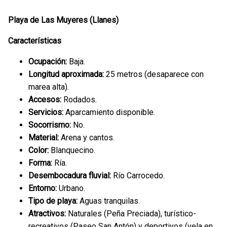
Playa de Las Muyeres (Llanes)
Características
Ocupación:
Baja.
Longitud aproximada:
25 metros (desaparece con
marea alta).
Accesos:
Rodados.
Servicios:
Aparcamiento disponible.
Socorrismo:
No.
Material:
Arena y cantos.
Color:
Blanquecino.
Forma:
Ría.
Desembocadura fluvial:
Río Carrocedo.
Entorno:
Urbano.
Tipo de playa:
Aguas tranquilas.
Atractivos:
Naturales (Peña Preciada), turístico-
recreativos (Paseo San Antón) y deportivos (vela en