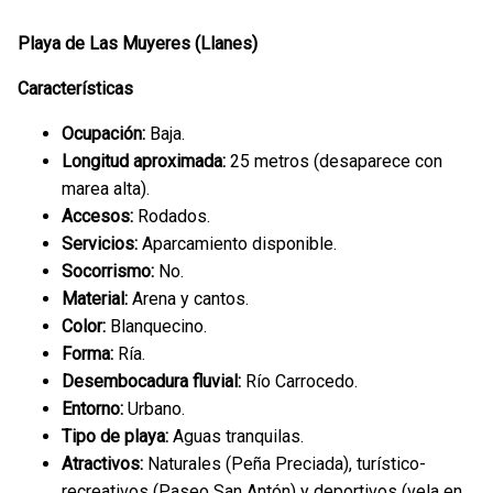
Playa de Las Muyeres (Llanes)
Características
Ocupación:
Baja.
Longitud aproximada:
25 metros (desaparece con
marea alta).
Accesos:
Rodados.
Servicios:
Aparcamiento disponible.
Socorrismo:
No.
Material:
Arena y cantos.
Color:
Blanquecino.
Forma:
Ría.
Desembocadura fluvial:
Río Carrocedo.
Entorno:
Urbano.
Tipo de playa:
Aguas tranquilas.
Atractivos:
Naturales (Peña Preciada), turístico-
recreativos (Paseo San Antón) y deportivos (vela en