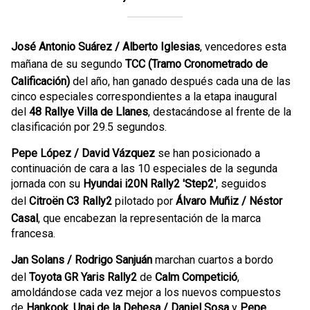
José Antonio Suárez / Alberto Iglesias
, vencedores esta
mañana de su segundo
TCC (Tramo Cronometrado de
Calificación)
del año, han ganado después cada una de las
cinco especiales correspondientes a la etapa inaugural
del
48 Rallye Villa de Llanes
, destacándose al frente de la
clasificación por 29.5 segundos.
Pepe López / David Vázquez
se han posicionado a
continuación de cara a las 10 especiales de la segunda
jornada con su
Hyundai i20N Rally2 'Step2'
, seguidos
del
Citroën C3 Rally2
pilotado por
Álvaro Muñiz / Néstor
Casal
, que encabezan la representación de la marca
francesa.
Jan Solans / Rodrigo Sanjuán
marchan cuartos a bordo
del
Toyota GR Yaris Rally2
de
Calm Competició
,
amoldándose cada vez mejor a los nuevos compuestos
de
Hankook
.
Unai de la Dehesa / Daniel Sosa
y
Pepe