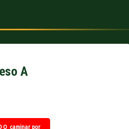
ceso A
 D O caminar por