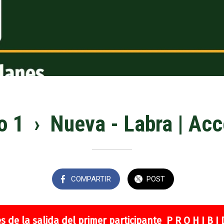
 1 › Nueva - Labra | Ac
COMPARTIR
POST
s de la salida del primer participante P R O H I B I