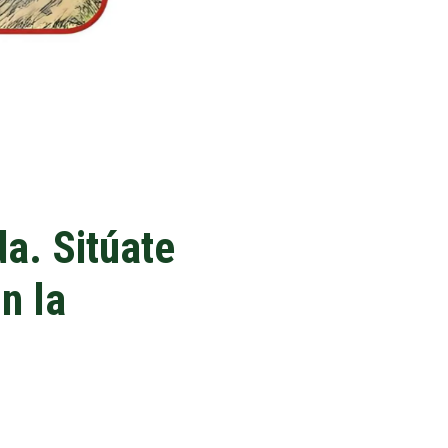
da. Sitúate
n la